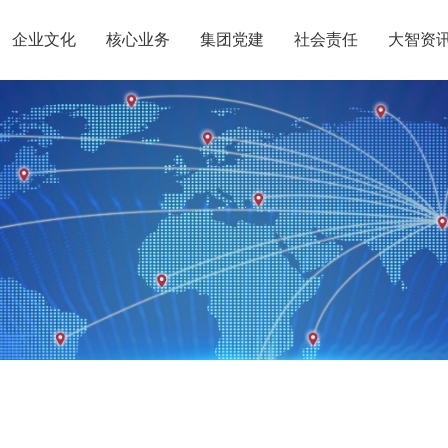
企业文化
核心业务
集团党建
社会责任
大智资
惠党建
团介绍
定位
升学规划
智惠团建
党员公益
沟通合作
组织结构
集团新闻
行业动态
使命
复读业务
智惠妇联
智学智爱
人才引进
名人名家
视频
愿景
政策解读
媒体报道
核心价值观
党团服务
智惠工会
志愿之星
投诉建议
集团荣誉
智惠
大事