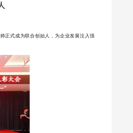
人
好帅正式成为联合创始人，为企业发展注入强