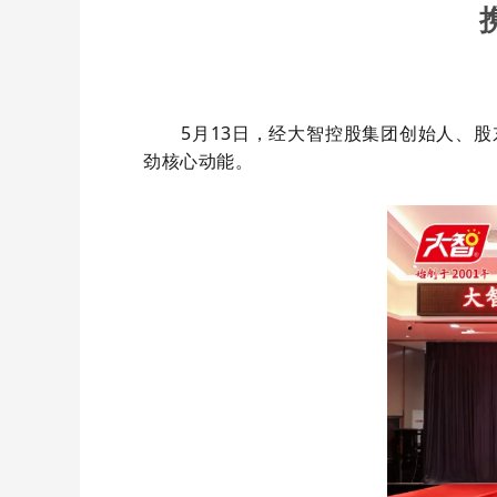
5月13日，经大智控股集团创始人、
劲核心动能。