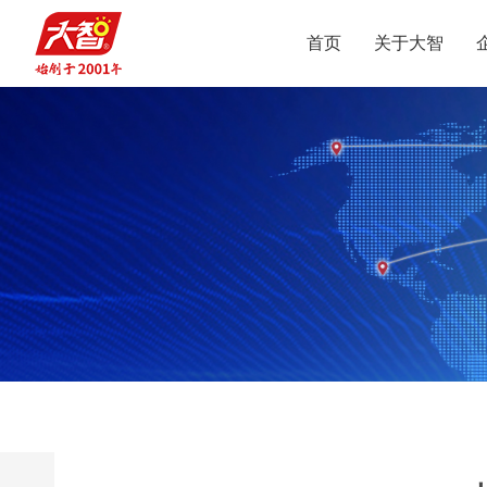
首页
关于大智
集团介绍
智惠党建
定位
升学规划
党员公益
沟通合作
集团新闻
组织结构
智惠团建
行业动态
使命
复读业务
智学智爱
人才引进
视频
愿景
名人名家
智惠妇联
政策解读
媒体报道
核心价值观
党团服务
志愿之星
投诉建议
集团荣誉
智惠工会
智惠统战
大事记