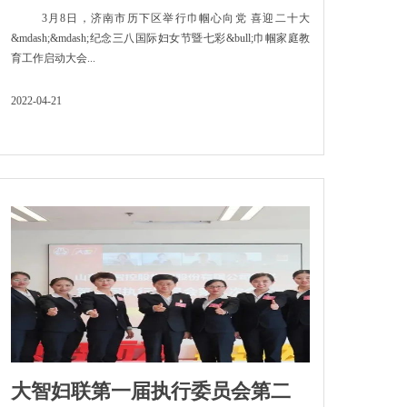
3月8日，济南市历下区举行巾帼心向党 喜迎二十大
&mdash;&mdash;纪念三八国际妇女节暨七彩&bull;巾帼家庭教
育工作启动大会...
2022-04-21
大智妇联第一届执行委员会第二