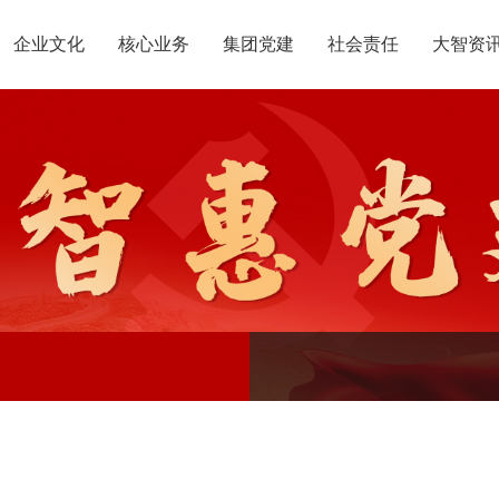
企业文化
核心业务
集团党建
社会责任
大智资
惠党建
团介绍
定位
升学规划
智惠团建
党员公益
沟通合作
组织结构
集团新闻
行业动态
使命
复读业务
智惠妇联
智学智爱
人才引进
名人名家
视频
愿景
政策解读
媒体报道
核心价值观
党团服务
智惠工会
志愿之星
投诉建议
集团荣誉
智惠
大事