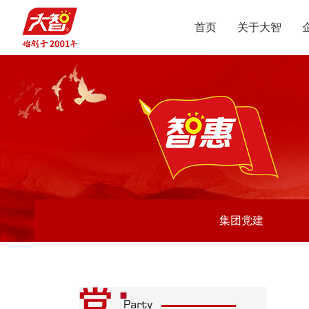
首页
关于大智
集团介绍
智惠党建
定位
升学规划
党员公益
沟通合作
集团新闻
组织结构
智惠团建
行业动态
使命
复读业务
智学智爱
人才引进
视频
愿景
名人名家
智惠妇联
政策解读
媒体报道
核心价值观
党团服务
志愿之星
投诉建议
集团荣誉
智惠工会
智惠统战
大事记
集团党建