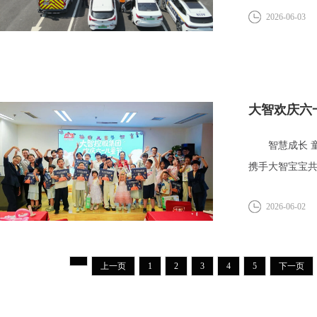
2026-06-03
大智欢庆六
智慧成长 童
携手大智宝宝
妇...
2026-06-02
上一页
1
2
3
4
5
下一页