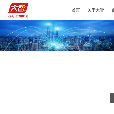
首页
关于大智
集团介绍
智惠党建
定位
升学规划
党员公益
沟通合作
集团新闻
组织结构
智惠团建
行业动态
使命
复读业务
智学智爱
人才引进
视频
愿景
名人名家
智惠妇联
政策解读
媒体报道
核心价值观
党团服务
志愿之星
投诉建议
集团荣誉
智惠工会
智惠统战
大事记