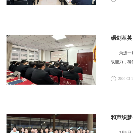
砺剑萃英
为进一步深
战能力，确
第2...
2026-03-
和声织梦
3月8日，