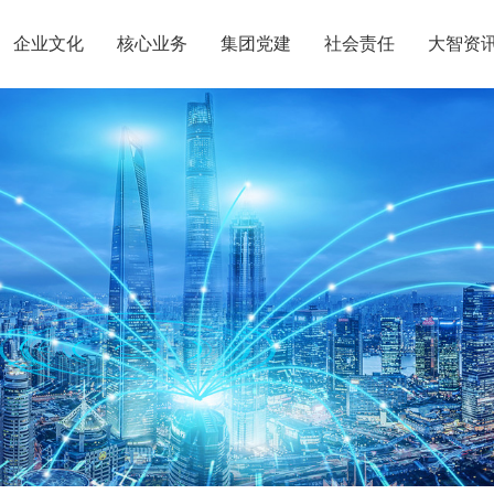
企业文化
核心业务
集团党建
社会责任
大智资
惠党建
团介绍
定位
升学规划
智惠团建
党员公益
沟通合作
组织结构
集团新闻
行业动态
使命
复读业务
智惠妇联
智学智爱
人才引进
名人名家
视频
愿景
政策解读
媒体报道
核心价值观
党团服务
智惠工会
志愿之星
投诉建议
集团荣誉
智惠
大事