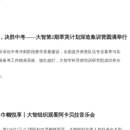
，决胜中考——大智第2期萃英计划深造集训营圆满举行
化中考冲刺阶段教学质量建设，全面提升师资队伍专业素养与实
保备考工作精准高效、稳扎稳打，大智学科导师培训研究院成功举办
19
·巾帼悦享丨大智组织观看阿卡贝拉音乐会
第116个“三八”国际妇女节翩然而至，大智组织女家人前往省会大剧