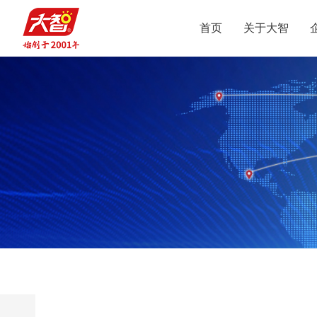
首页
关于大智
集团介绍
智惠党建
定位
升学规划
党员公益
沟通合作
集团新闻
组织结构
智惠团建
行业动态
使命
复读业务
智学智爱
人才引进
视频
愿景
名人名家
智惠妇联
政策解读
媒体报道
核心价值观
党团服务
志愿之星
投诉建议
集团荣誉
智惠工会
智惠统战
大事记