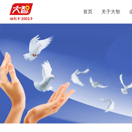
首页
关于大智
集团介绍
智惠党建
定位
升学规划
党员公益
沟通合作
集团新闻
组织结构
智惠团建
行业动态
使命
复读业务
智学智爱
人才引进
视频
愿景
名人名家
智惠妇联
政策解读
媒体报道
核心价值观
党团服务
志愿之星
投诉建议
集团荣誉
智惠工会
智惠统战
大事记