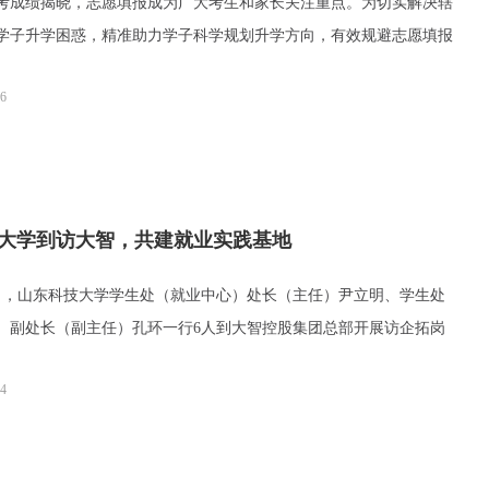
绩揭晓，志愿填报成为广大考生和家长关注重点。为切实解决辖
学子升学困惑，精准助力学子科学规划升学方向，有效规避志愿填报
26
大学到访大智，共建就业实践基地
，山东科技大学学生处（就业中心）处长（主任）尹立明、学生处
）副处长（副主任）孔环一行6人到大智控股集团总部开展访企拓岗
24