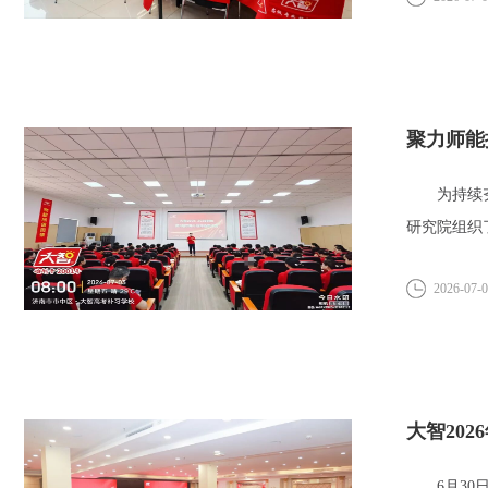
聚力师能
为持续夯实
研究院组织
动、全...
2026-07-
大智20
6月30日