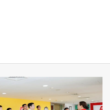
大学到访大智，共建就业实践基地
WS
科技大学学生处（就业中心）处长（主任）尹立明、学生处（就业中
任）孔环一行6人到大智控股集团总部开展访企拓岗交...