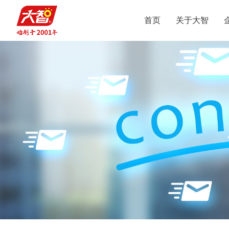
首页
关于大智
集团介绍
智惠党建
定位
升学规划
党员公益
沟通合作
集团新闻
组织结构
智惠团建
行业动态
使命
复读业务
智学智爱
人才引进
视频
愿景
名人名家
智惠妇联
政策解读
媒体报道
核心价值观
党团服务
志愿之星
投诉建议
集团荣誉
智惠工会
智惠统战
大事记