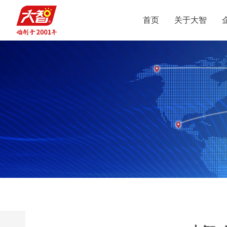
首页
关于大智
集团介绍
智惠党建
定位
升学规划
党员公益
沟通合作
集团新闻
组织结构
智惠团建
行业动态
使命
复读业务
智学智爱
人才引进
视频
愿景
名人名家
智惠妇联
政策解读
媒体报道
核心价值观
党团服务
志愿之星
投诉建议
集团荣誉
智惠工会
智惠统战
大事记