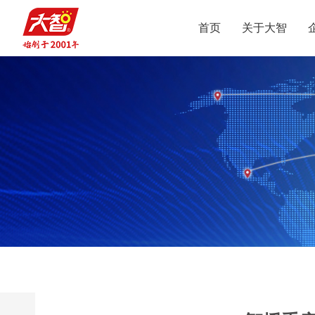
首页
关于大智
集团介绍
智惠党建
定位
升学规划
党员公益
沟通合作
集团新闻
组织结构
智惠团建
行业动态
使命
复读业务
智学智爱
人才引进
视频
愿景
名人名家
智惠妇联
政策解读
媒体报道
核心价值观
党团服务
志愿之星
投诉建议
集团荣誉
智惠工会
智惠统战
大事记