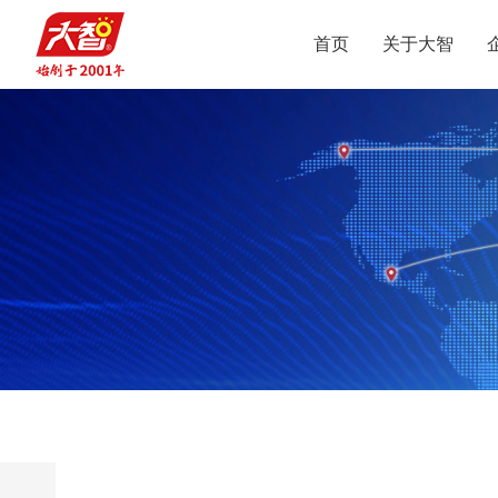
首页
关于大智
集团介绍
智惠党建
定位
升学规划
党员公益
沟通合作
集团新闻
组织结构
智惠团建
行业动态
使命
复读业务
智学智爱
人才引进
视频
愿景
名人名家
智惠妇联
政策解读
媒体报道
核心价值观
党团服务
志愿之星
投诉建议
集团荣誉
智惠工会
智惠统战
大事记