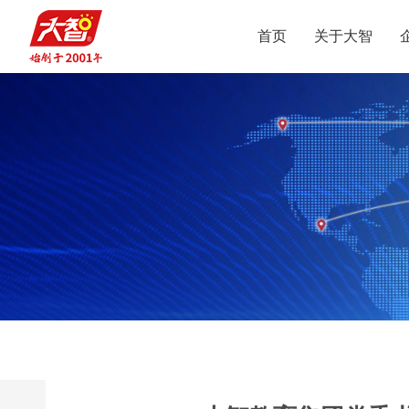
首页
关于大智
集团介绍
智惠党建
定位
升学规划
党员公益
沟通合作
集团新闻
组织结构
智惠团建
行业动态
使命
复读业务
智学智爱
人才引进
视频
愿景
名人名家
智惠妇联
政策解读
媒体报道
核心价值观
党团服务
志愿之星
投诉建议
集团荣誉
智惠工会
智惠统战
大事记