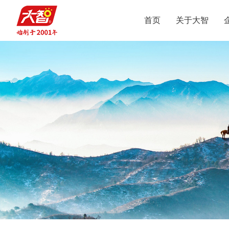
首页
关于大智
集团介绍
智惠党建
定位
升学规划
党员公益
沟通合作
集团新闻
组织结构
智惠团建
行业动态
使命
复读业务
智学智爱
人才引进
视频
愿景
名人名家
智惠妇联
政策解读
媒体报道
核心价值观
党团服务
志愿之星
投诉建议
集团荣誉
智惠工会
智惠统战
大事记