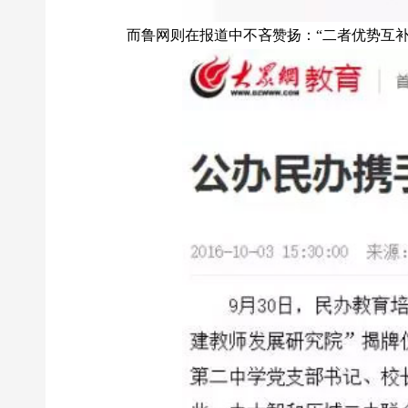
而鲁网则在报道中不吝赞扬：“二者优势互