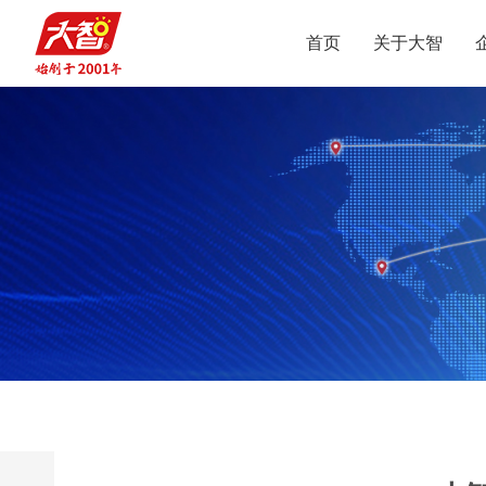
首页
关于大智
集团介绍
智惠党建
定位
升学规划
党员公益
沟通合作
集团新闻
组织结构
智惠团建
行业动态
使命
复读业务
智学智爱
人才引进
视频
愿景
名人名家
智惠妇联
政策解读
媒体报道
核心价值观
党团服务
志愿之星
投诉建议
集团荣誉
智惠工会
智惠统战
大事记