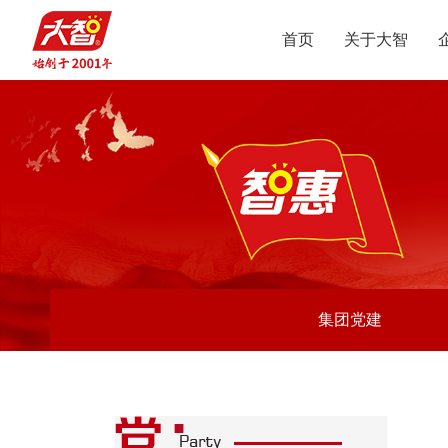
首页
关于大智
集团介绍
智惠党建
定位
升学规划
党员公益
沟通合作
集团新闻
组织结构
智惠团建
行业动态
使命
复读业务
智学智爱
人才引进
视频
愿景
名人名家
智惠妇联
政策解读
媒体报道
核心价值观
党团服务
志愿之星
投诉建议
集团荣誉
智惠工会
智惠统战
大事记
集团党建