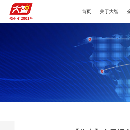
首页
关于大智
集团介绍
智惠党建
定位
升学规划
党员公益
沟通合作
集团新闻
组织结构
智惠团建
行业动态
使命
复读业务
智学智爱
人才引进
视频
愿景
名人名家
智惠妇联
政策解读
媒体报道
核心价值观
党团服务
志愿之星
投诉建议
集团荣誉
智惠工会
智惠统战
大事记