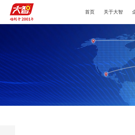
首页
关于大智
集团介绍
智惠党建
定位
升学规划
党员公益
沟通合作
集团新闻
组织结构
智惠团建
行业动态
使命
复读业务
智学智爱
人才引进
视频
愿景
名人名家
智惠妇联
政策解读
媒体报道
核心价值观
党团服务
志愿之星
投诉建议
集团荣誉
智惠工会
智惠统战
大事记