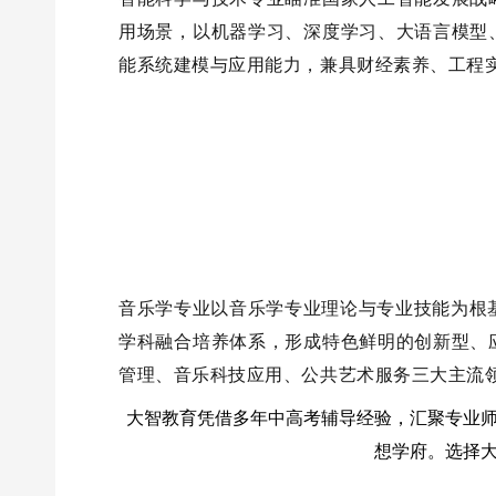
用场景，以机器学习、深度学习、大语言模型
能系统建模与应用能力，兼具财经素养、工程
音乐学专业以音乐学专业理论与专业技能为根
学科融合培养体系，形成特色鲜明的创新型、
管理、音乐科技应用、公共艺术服务三大主流
大智教育凭借多年中高考辅导经验，汇聚专业
想学府。选择