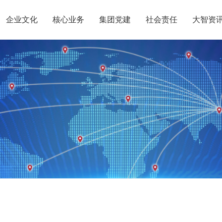
企业文化
核心业务
集团党建
社会责任
大智资
惠党建
团介绍
定位
升学规划
智惠团建
党员公益
沟通合作
组织结构
集团新闻
行业动态
使命
复读业务
智惠妇联
智学智爱
人才引进
名人名家
视频
愿景
政策解读
媒体报道
核心价值观
党团服务
智惠工会
志愿之星
投诉建议
集团荣誉
智惠
大事