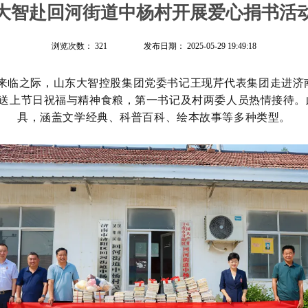
大智赴回河街道中杨村开展爱心捐书活
浏览次数：
321
发布日期：
2025-05-29 19:49:18
节来临之际，
山东大智控股集团党委书记王现芹
代表集团
走进济
送上节日祝福与精神食粮
，
第一书记及村两委人员热情接待
。
具，涵盖文学经典、科普百科、绘本故事等多种类型
。