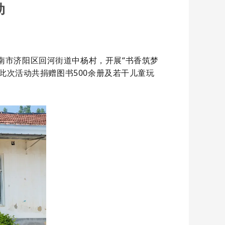
动
南市济阳区回河街道中杨村，开展
“书香筑梦
此次活动共捐赠图书
500余
册及若干儿童玩