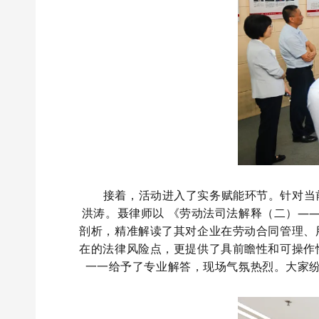
接着，活动进入了实务赋能环节。针对当
洪涛。聂律师以 《劳动法司法解释（二）—
剖析，精准解读了其对企业在劳动合同管理、
在的法律风险点，更提供了具前瞻性和可操作
一一给予了专业解答，现场气氛热烈。大家