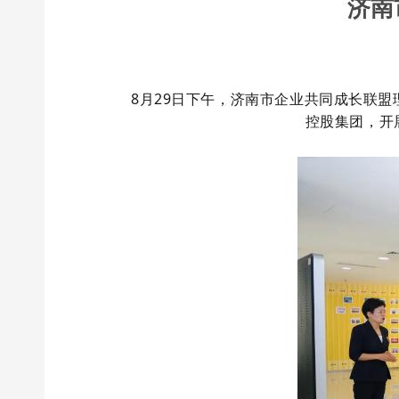
济南
8月29日下午，济南市企业共同成长联
控股集团，开