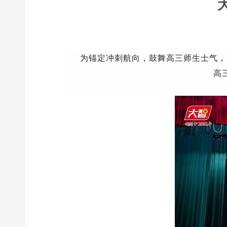
为锚
定冲刺航向，
鼓舞高三师生士气
，
高