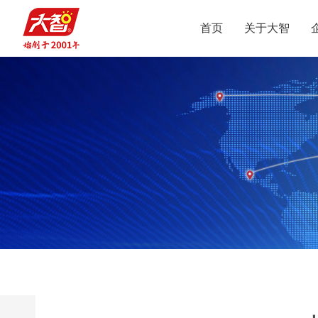
首页
关于大智
集团介绍
智惠党建
定位
升学规划
党员公益
沟通合作
集团新闻
组织结构
智惠团建
行业动态
使命
复读业务
智学智爱
人才引进
视频
愿景
名人名家
智惠妇联
政策解读
媒体报道
核心价值观
党团服务
志愿之星
投诉建议
集团荣誉
智惠工会
智惠统战
大事记