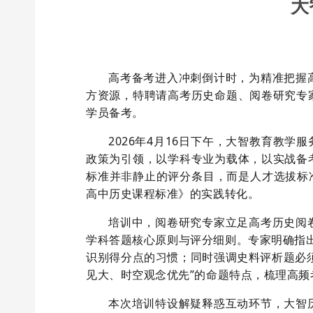
大
高考备考进入冲刺倒计时，为精准把握
方资源，特聘请高考历史命题、阅卷研究专
学员备考。
2026年4月
16
日
下
午，大智教育教学服
政策为引领，以学科专业为载体，以实战备
标准并非静止的评分条目，而是人才选拔标
高中历史课程标准》的实践转化。
培训中，阅卷研究专家立足高考历史阅
学科答题核心原则与评分细则。专家明确指
识别得分点的习惯；同时强调史料评析题必
见大、时空观念优先”的命题特点，梳理高
本次培训特设
解疑释惑
互动环节，大智