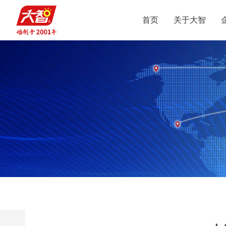
首页
关于大智
集团介绍
智惠党建
定位
升学规划
党员公益
沟通合作
集团新闻
组织结构
智惠团建
行业动态
使命
复读业务
智学智爱
人才引进
视频
愿景
名人名家
智惠妇联
政策解读
媒体报道
核心价值观
党团服务
志愿之星
投诉建议
集团荣誉
智惠工会
智惠统战
大事记