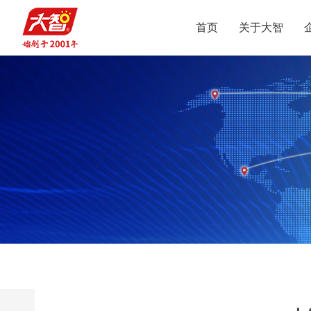
首页
关于大智
集团介绍
智惠党建
定位
升学规划
党员公益
沟通合作
集团新闻
组织结构
智惠团建
行业动态
使命
复读业务
智学智爱
人才引进
视频
愿景
名人名家
智惠妇联
政策解读
媒体报道
核心价值观
党团服务
志愿之星
投诉建议
集团荣誉
智惠工会
智惠统战
大事记