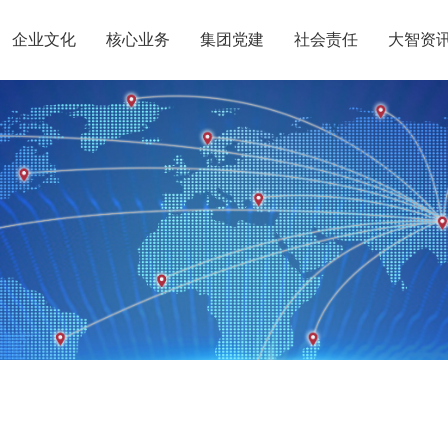
企业文化
核心业务
集团党建
社会责任
大智资
惠党建
团介绍
定位
升学规划
智惠团建
党员公益
沟通合作
组织结构
集团新闻
行业动态
使命
复读业务
智惠妇联
智学智爱
人才引进
名人名家
视频
愿景
政策解读
媒体报道
核心价值观
党团服务
智惠工会
志愿之星
投诉建议
集团荣誉
智惠
大事