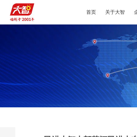
首页
关于大智
集团介绍
智惠党建
定位
升学规划
党员公益
沟通合作
集团新闻
组织结构
智惠团建
行业动态
使命
复读业务
智学智爱
人才引进
视频
愿景
名人名家
智惠妇联
政策解读
媒体报道
核心价值观
党团服务
志愿之星
投诉建议
集团荣誉
智惠工会
智惠统战
大事记