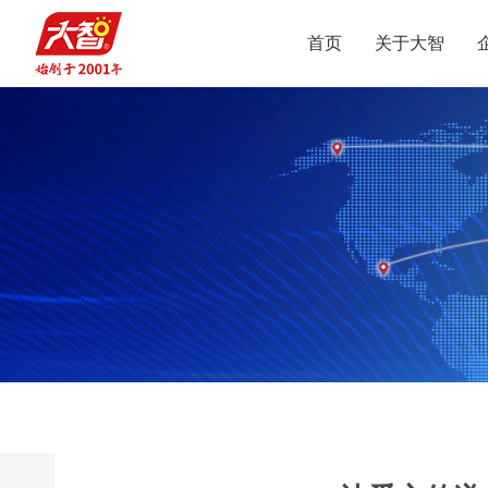
首页
关于大智
集团介绍
智惠党建
定位
升学规划
党员公益
沟通合作
集团新闻
组织结构
智惠团建
行业动态
使命
复读业务
智学智爱
人才引进
视频
愿景
名人名家
智惠妇联
政策解读
媒体报道
核心价值观
党团服务
志愿之星
投诉建议
集团荣誉
智惠工会
智惠统战
大事记