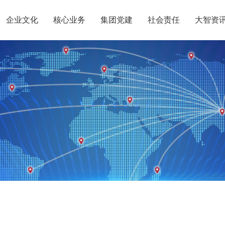
企业文化
核心业务
集团党建
社会责任
大智资
惠党建
团介绍
定位
升学规划
智惠团建
党员公益
沟通合作
组织结构
集团新闻
行业动态
使命
复读业务
智惠妇联
智学智爱
人才引进
名人名家
视频
愿景
政策解读
媒体报道
核心价值观
党团服务
智惠工会
志愿之星
投诉建议
集团荣誉
智惠
大事