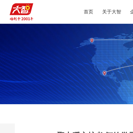
首页
关于大智
集团介绍
智惠党建
定位
升学规划
党员公益
沟通合作
集团新闻
组织结构
智惠团建
行业动态
使命
复读业务
智学智爱
人才引进
视频
愿景
名人名家
智惠妇联
政策解读
媒体报道
核心价值观
党团服务
志愿之星
投诉建议
集团荣誉
智惠工会
智惠统战
大事记