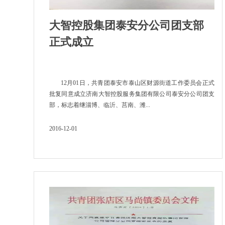
大智控股集团泰安分公司团支部
正式成立
12月01日，共青团泰安市泰山区财源街道工作委员会正式
批复同意成立济南大智控股服务集团有限公司泰安分公司团支
部，标志着继淄博、临沂、莒南、潍...
2016-12-01