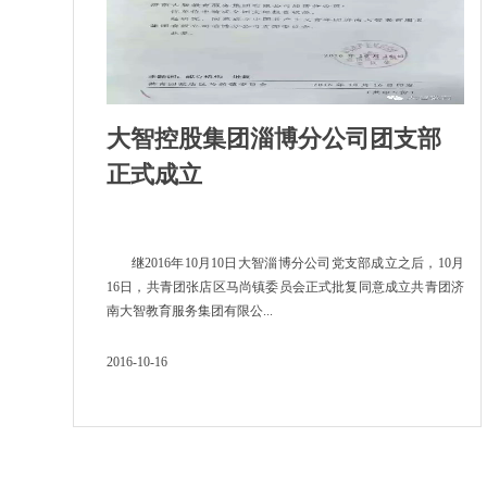
大智控股集团淄博分公司团支部
正式成立
继2016年10月10日大智淄博分公司党支部成立之后，10月
16日，共青团张店区马尚镇委员会正式批复同意成立共青团济
南大智教育服务集团有限公...
2016-10-16