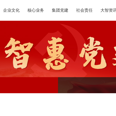
企业文化
核心业务
集团党建
社会责任
大智资
惠党建
团介绍
定位
升学规划
智惠团建
党员公益
沟通合作
组织结构
集团新闻
行业动态
使命
复读业务
智惠妇联
智学智爱
人才引进
名人名家
视频
愿景
政策解读
媒体报道
核心价值观
党团服务
智惠工会
志愿之星
投诉建议
集团荣誉
智惠
大事