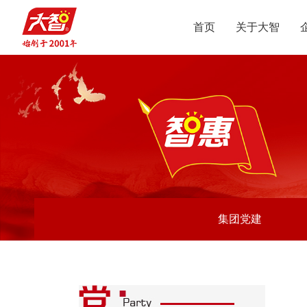
首页
关于大智
集团介绍
智惠党建
定位
升学规划
党员公益
沟通合作
集团新闻
组织结构
智惠团建
行业动态
使命
复读业务
智学智爱
人才引进
视频
愿景
名人名家
智惠妇联
政策解读
媒体报道
核心价值观
党团服务
志愿之星
投诉建议
集团荣誉
智惠工会
智惠统战
大事记
集团党建