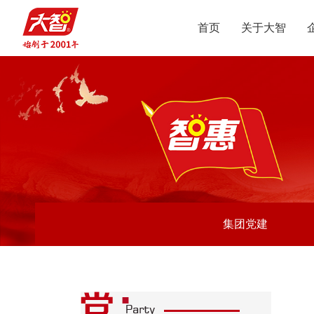
首页
关于大智
集团介绍
智惠党建
定位
升学规划
党员公益
沟通合作
集团新闻
组织结构
智惠团建
行业动态
使命
复读业务
智学智爱
人才引进
视频
愿景
名人名家
智惠妇联
政策解读
媒体报道
核心价值观
党团服务
志愿之星
投诉建议
集团荣誉
智惠工会
智惠统战
大事记
集团党建