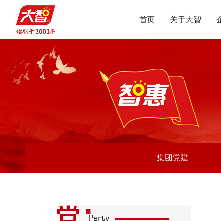
首页
关于大智
集团介绍
智惠党建
定位
升学规划
党员公益
沟通合作
集团新闻
组织结构
智惠团建
行业动态
使命
复读业务
智学智爱
人才引进
视频
愿景
名人名家
智惠妇联
政策解读
媒体报道
核心价值观
党团服务
志愿之星
投诉建议
集团荣誉
智惠工会
智惠统战
大事记
集团党建